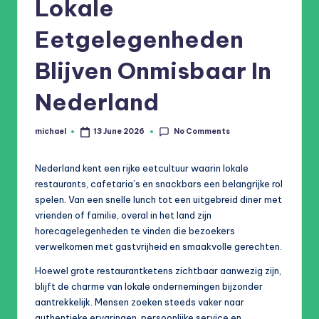
e
Lokale
n
Eetgelegenheden
Blijven Onmisbaar In
Nederland
No Comments
michael
13 June 2026
Posted
by
Nederland kent een rijke eetcultuur waarin lokale
restaurants, cafetaria’s en snackbars een belangrijke rol
spelen. Van een snelle lunch tot een uitgebreid diner met
vrienden of familie, overal in het land zijn
horecagelegenheden te vinden die bezoekers
verwelkomen met gastvrijheid en smaakvolle gerechten.
Hoewel grote restaurantketens zichtbaar aanwezig zijn,
blijft de charme van lokale ondernemingen bijzonder
aantrekkelijk. Mensen zoeken steeds vaker naar
authentieke ervaringen, persoonlijke service en